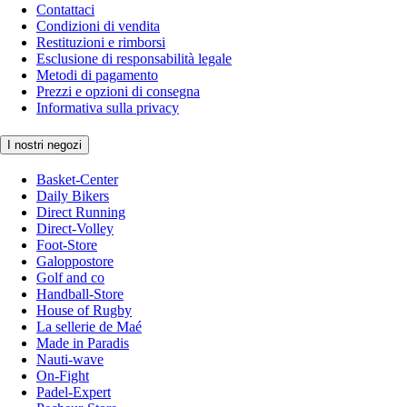
Contattaci
Condizioni di vendita
Restituzioni e rimborsi
Esclusione di responsabilità legale
Metodi di pagamento
Prezzi e opzioni di consegna
Informativa sulla privacy
I nostri negozi
Basket-Center
Daily Bikers
Direct Running
Direct-Volley
Foot-Store
Galoppostore
Golf and co
Handball-Store
House of Rugby
La sellerie de Maé
Made in Paradis
Nauti-wave
On-Fight
Padel-Expert