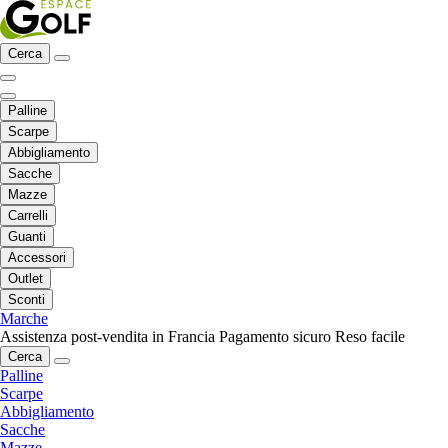
Cerca
Palline
Scarpe
Abbigliamento
Sacche
Mazze
Carrelli
Guanti
Accessori
Outlet
Sconti
Marche
Assistenza post-vendita in Francia
Pagamento sicuro
Reso facile
Cerca
Palline
Scarpe
Abbigliamento
Sacche
Mazze