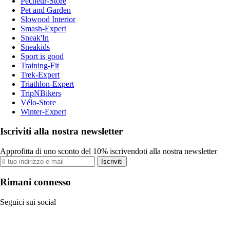
Pecheur-Store
Pet and Garden
Slowood Interior
Smash-Expert
Sneak'In
Sneakids
Sport is good
Training-Fit
Trek-Expert
Triathlon-Expert
TripNBikers
Vélo-Store
Winter-Expert
Iscriviti alla nostra newsletter
Approfitta di uno sconto del 10% iscrivendoti alla nostra newsletter
Iscriviti
Rimani connesso
Seguici sui social