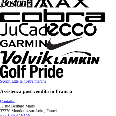
Scopri tutte le nostre marche
Assistenza post-vendita in Francia
Contattaci
11 rue Bernard Maris
37270 Montlouis-sur-Loire, Francia
+33 1 86 47 62 58