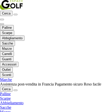
Cerca
Palline
Scarpe
Abbigliamento
Sacche
Mazze
Carrelli
Guanti
Accessori
Outlet
Sconti
Marche
Assistenza post-vendita in Francia
Pagamento sicuro
Reso facile
Cerca
Palline
Scarpe
Abbigliamento
Sacche
Mazze