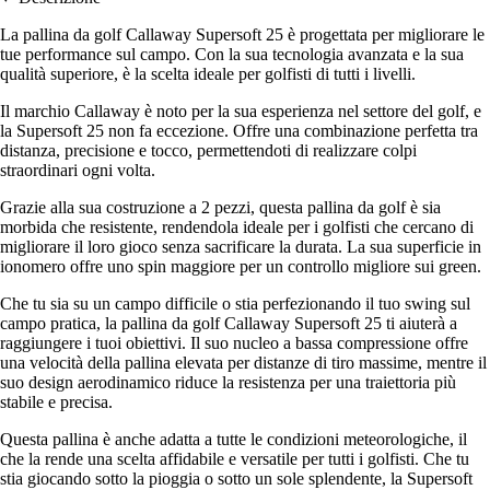
La pallina da golf Callaway Supersoft 25 è progettata per migliorare le
tue performance sul campo. Con la sua tecnologia avanzata e la sua
qualità superiore, è la scelta ideale per golfisti di tutti i livelli.
Il marchio Callaway è noto per la sua esperienza nel settore del golf, e
la Supersoft 25 non fa eccezione. Offre una combinazione perfetta tra
distanza, precisione e tocco, permettendoti di realizzare colpi
straordinari ogni volta.
Grazie alla sua costruzione a 2 pezzi, questa pallina da golf è sia
morbida che resistente, rendendola ideale per i golfisti che cercano di
migliorare il loro gioco senza sacrificare la durata. La sua superficie in
ionomero offre uno spin maggiore per un controllo migliore sui green.
Che tu sia su un campo difficile o stia perfezionando il tuo swing sul
campo pratica, la pallina da golf Callaway Supersoft 25 ti aiuterà a
raggiungere i tuoi obiettivi. Il suo nucleo a bassa compressione offre
una velocità della pallina elevata per distanze di tiro massime, mentre il
suo design aerodinamico riduce la resistenza per una traiettoria più
stabile e precisa.
Questa pallina è anche adatta a tutte le condizioni meteorologiche, il
che la rende una scelta affidabile e versatile per tutti i golfisti. Che tu
stia giocando sotto la pioggia o sotto un sole splendente, la Supersoft