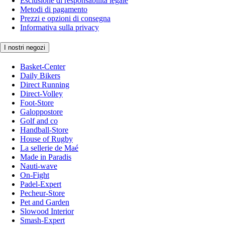
Esclusione di responsabilità legale
Metodi di pagamento
Prezzi e opzioni di consegna
Informativa sulla privacy
I nostri negozi
Basket-Center
Daily Bikers
Direct Running
Direct-Volley
Foot-Store
Galoppostore
Golf and co
Handball-Store
House of Rugby
La sellerie de Maé
Made in Paradis
Nauti-wave
On-Fight
Padel-Expert
Pecheur-Store
Pet and Garden
Slowood Interior
Smash-Expert