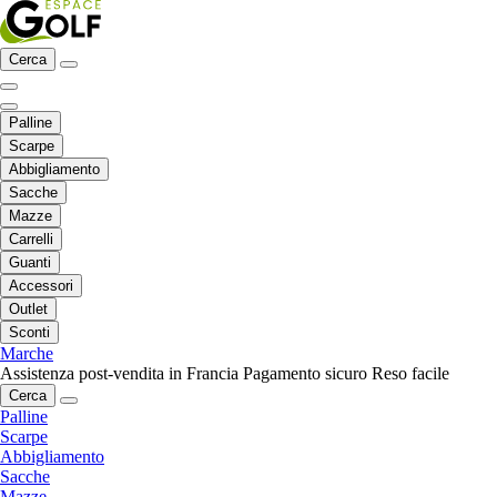
Cerca
Palline
Scarpe
Abbigliamento
Sacche
Mazze
Carrelli
Guanti
Accessori
Outlet
Sconti
Marche
Assistenza post-vendita in Francia
Pagamento sicuro
Reso facile
Cerca
Palline
Scarpe
Abbigliamento
Sacche
Mazze