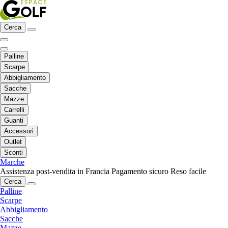
Cerca
Palline
Scarpe
Abbigliamento
Sacche
Mazze
Carrelli
Guanti
Accessori
Outlet
Sconti
Marche
Assistenza post-vendita in Francia
Pagamento sicuro
Reso facile
Cerca
Palline
Scarpe
Abbigliamento
Sacche
Mazze