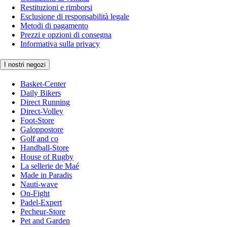
Restituzioni e rimborsi
Esclusione di responsabilità legale
Metodi di pagamento
Prezzi e opzioni di consegna
Informativa sulla privacy
I nostri negozi
Basket-Center
Daily Bikers
Direct Running
Direct-Volley
Foot-Store
Galoppostore
Golf and co
Handball-Store
House of Rugby
La sellerie de Maé
Made in Paradis
Nauti-wave
On-Fight
Padel-Expert
Pecheur-Store
Pet and Garden