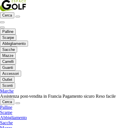
Cerca
Palline
Scarpe
Abbigliamento
Sacche
Mazze
Carrelli
Guanti
Accessori
Outlet
Sconti
Marche
Assistenza post-vendita in Francia
Pagamento sicuro
Reso facile
Cerca
Palline
Scarpe
Abbigliamento
Sacche
Mazze