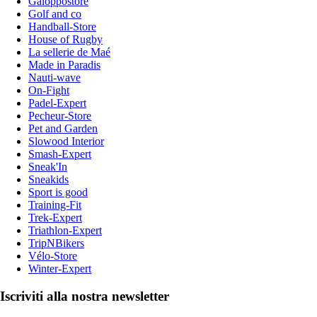
Galoppostore
Golf and co
Handball-Store
House of Rugby
La sellerie de Maé
Made in Paradis
Nauti-wave
On-Fight
Padel-Expert
Pecheur-Store
Pet and Garden
Slowood Interior
Smash-Expert
Sneak'In
Sneakids
Sport is good
Training-Fit
Trek-Expert
Triathlon-Expert
TripNBikers
Vélo-Store
Winter-Expert
Iscriviti alla nostra newsletter