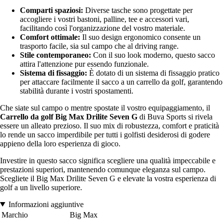
Comparti spaziosi:
Diverse tasche sono progettate per
accogliere i vostri bastoni, palline, tee e accessori vari,
facilitando così l'organizzazione del vostro materiale.
Comfort ottimale:
Il suo design ergonomico consente un
trasporto facile, sia sul campo che al driving range.
Stile contemporaneo:
Con il suo look moderno, questo sacco
attira l'attenzione pur essendo funzionale.
Sistema di fissaggio:
È dotato di un sistema di fissaggio pratico
per attaccare facilmente il sacco a un carrello da golf, garantendo
stabilità durante i vostri spostamenti.
Che siate sul campo o mentre spostate il vostro equipaggiamento, il
Carrello da golf Big Max Drilite Seven G
di Buva Sports si rivela
essere un alleato prezioso. Il suo mix di robustezza, comfort e praticità
lo rende un sacco imperdibile per tutti i golfisti desiderosi di godere
appieno della loro esperienza di gioco.
Investire in questo sacco significa scegliere una qualità impeccabile e
prestazioni superiori, mantenendo comunque eleganza sul campo.
Scegliete il Big Max Drilite Seven G e elevate la vostra esperienza di
golf a un livello superiore.
Informazioni aggiuntive
Marchio
Big Max