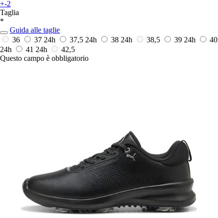
+-2
Taglia
*
Guida alle taglie
36
37
24h
37,5
24h
38
24h
38,5
39
24h
40
24h
41
24h
42,5
Questo campo è obbligatorio