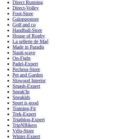
Direct Running
Direct-Volley
Foot-Store
Galoppostore
Golf and co
Handball-Store
House of Rugby
La sellerie de Maé
Made in Paradis
Nauti-wave
On-Fight
Padel-Expert
Pecheur-Store
Pet and Garden
Slowood Interior
Smash-Expert
Sneak'In
Sneakids
Sport is good
Training-Fit
Trek-Expert
Triathlon-Expert
TripNBikers
Vélo-Store
Winter-Expert