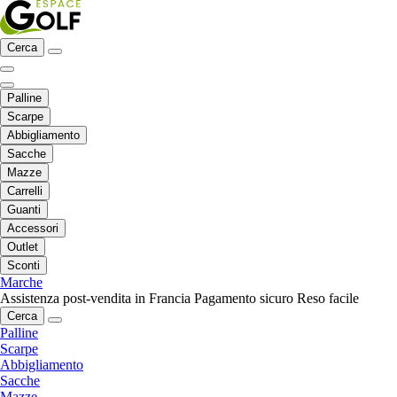
Cerca
Palline
Scarpe
Abbigliamento
Sacche
Mazze
Carrelli
Guanti
Accessori
Outlet
Sconti
Marche
Assistenza post-vendita in Francia
Pagamento sicuro
Reso facile
Cerca
Palline
Scarpe
Abbigliamento
Sacche
Mazze