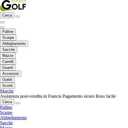
Cerca
Palline
Scarpe
Abbigliamento
Sacche
Mazze
Carrelli
Guanti
Accessori
Outlet
Sconti
Marche
Assistenza post-vendita in Francia
Pagamento sicuro
Reso facile
Cerca
Palline
Scarpe
Abbigliamento
Sacche
Mazze