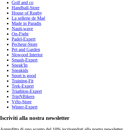
Golf and co
Handball-Store
House of Rugby
La sellerie de Maé
Made in Paradis
Nauti-wave
On-Fight
Padel-Expert
Pecheur-Store
Pet and Garden
Slowood Interior
Smash-Expert
Sneak'In
Sneakids
Sport is good
Training-Fit
Trek-Expert
Triathlon-Expert
TripNBikers
Vélo-Store
Winter-Expert
Iscriviti alla nostra newsletter
Approfitta di uno sconto del 10% iscrivendoti alla nostra newsletter