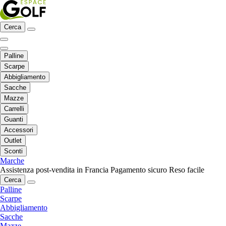
Cerca
Palline
Scarpe
Abbigliamento
Sacche
Mazze
Carrelli
Guanti
Accessori
Outlet
Sconti
Marche
Assistenza post-vendita in Francia
Pagamento sicuro
Reso facile
Cerca
Palline
Scarpe
Abbigliamento
Sacche
Mazze