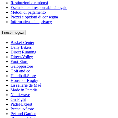
Restituzioni e rimborsi
Esclusione di responsabilità legale
Metodi di pagamento
Prezzi e opzioni di consegna
Informativa sulla privacy
I nostri negozi
Basket-Center
Daily Bikers
Direct Running
Direct-Volley
Foot-Store
Galoppostore
Golf and co
Handball-Store
House of Rugby
La sellerie de Maé
Made in Paradis
Nauti-wave
On-Fight
Padel-Expert
Pecheur-Store
Pet and Garden