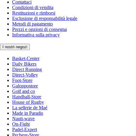
Contattaci
Condizioni di vendita
Restituzioni e rimborsi
Esclusione di responsabilità legale
Metodi di pagamento
Prezzi e opzioni di consegna
Informativa sulla privacy
I nostri negozi
Basket-Center
Daily Bikers
Direct Running
Direct-Volley
Foot-Store
Galoppostore
Golf and co
Handball-Store
House of Rugby
La sellerie de Maé
Made in Paradis
Nauti-wave
On-Fight
Padel-Expert
Pecheur-Store