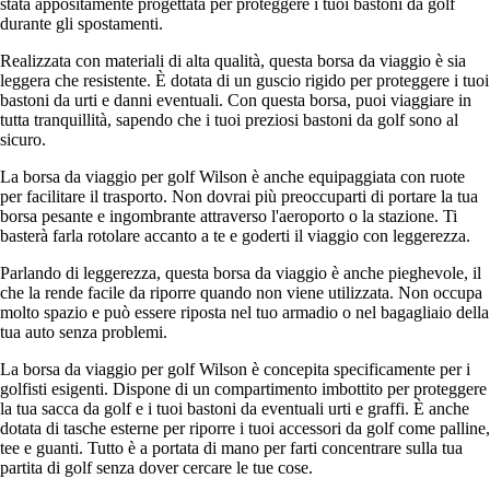
stata appositamente progettata per proteggere i tuoi bastoni da golf
durante gli spostamenti.
Realizzata con materiali di alta qualità, questa borsa da viaggio è sia
leggera che resistente. È dotata di un guscio rigido per proteggere i tuoi
bastoni da urti e danni eventuali. Con questa borsa, puoi viaggiare in
tutta tranquillità, sapendo che i tuoi preziosi bastoni da golf sono al
sicuro.
La borsa da viaggio per golf Wilson è anche equipaggiata con ruote
per facilitare il trasporto. Non dovrai più preoccuparti di portare la tua
borsa pesante e ingombrante attraverso l'aeroporto o la stazione. Ti
basterà farla rotolare accanto a te e goderti il viaggio con leggerezza.
Parlando di leggerezza, questa borsa da viaggio è anche pieghevole, il
che la rende facile da riporre quando non viene utilizzata. Non occupa
molto spazio e può essere riposta nel tuo armadio o nel bagagliaio della
tua auto senza problemi.
La borsa da viaggio per golf Wilson è concepita specificamente per i
golfisti esigenti. Dispone di un compartimento imbottito per proteggere
la tua sacca da golf e i tuoi bastoni da eventuali urti e graffi. È anche
dotata di tasche esterne per riporre i tuoi accessori da golf come palline,
tee e guanti. Tutto è a portata di mano per farti concentrare sulla tua
partita di golf senza dover cercare le tue cose.