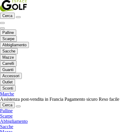
Cerca
Palline
Scarpe
Abbigliamento
Sacche
Mazze
Carrelli
Guanti
Accessori
Outlet
Sconti
Marche
Assistenza post-vendita in Francia
Pagamento sicuro
Reso facile
Cerca
Palline
Scarpe
Abbigliamento
Sacche
Mazze