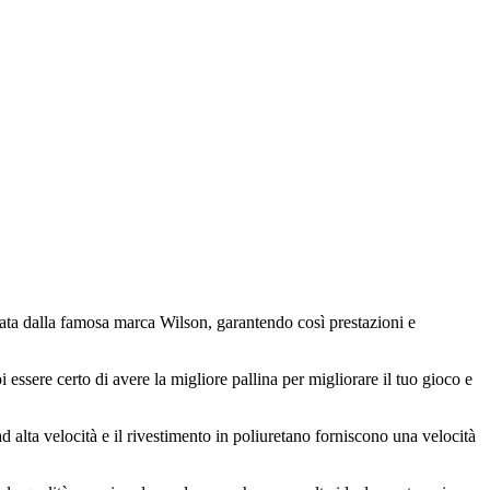
ttata dalla famosa marca Wilson, garantendo così prestazioni e
 essere certo di avere la migliore pallina per migliorare il tuo gioco e
d alta velocità e il rivestimento in poliuretano forniscono una velocità