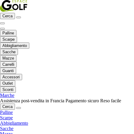
Cerca
Palline
Scarpe
Abbigliamento
Sacche
Mazze
Carrelli
Guanti
Accessori
Outlet
Sconti
Marche
Assistenza post-vendita in Francia
Pagamento sicuro
Reso facile
Cerca
Palline
Scarpe
Abbigliamento
Sacche
Mazze