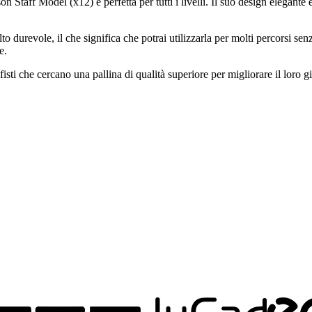
on Staff Model (x12) è perfetta per tutti i livelli. Il suo design elegante
lto durevole, il che significa che potrai utilizzarla per molti percorsi s
e.
fisti che cercano una pallina di qualità superiore per migliorare il loro 