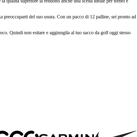
 e la qualità superiore la rendono anche una scelta ideale per tornei e
enza preoccuparti del suo usura. Con un pacco di 12 palline, sei pronto ad
gioco. Quindi non esitare e aggiungila al tuo sacco da golf oggi stesso