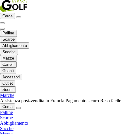
Cerca
Palline
Scarpe
Abbigliamento
Sacche
Mazze
Carrelli
Guanti
Accessori
Outlet
Sconti
Marche
Assistenza post-vendita in Francia
Pagamento sicuro
Reso facile
Cerca
Palline
Scarpe
Abbigliamento
Sacche
Mazze