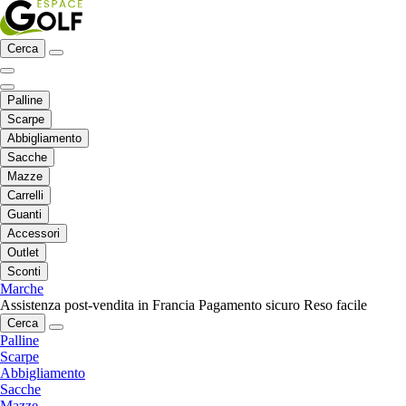
Cerca
Palline
Scarpe
Abbigliamento
Sacche
Mazze
Carrelli
Guanti
Accessori
Outlet
Sconti
Marche
Assistenza post-vendita in Francia
Pagamento sicuro
Reso facile
Cerca
Palline
Scarpe
Abbigliamento
Sacche
Mazze