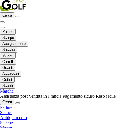
Cerca
Palline
Scarpe
Abbigliamento
Sacche
Mazze
Carrelli
Guanti
Accessori
Outlet
Sconti
Marche
Assistenza post-vendita in Francia
Pagamento sicuro
Reso facile
Cerca
Palline
Scarpe
Abbigliamento
Sacche
Mazze