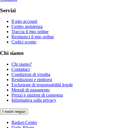
Servizi
Il mio account
Centro assistenza
Traccia il mio ordine
Restituisci il mio ordine
Codici sconto
Chi siamo
Chi siamo?
Contattaci
Condizioni di vendita
Restituzioni e rimborsi
Esclusione di responsabilità legale
Metodi di pagamento
Prezzi e opzioni di consegna
Informativa sulla privacy
I nostri negozi
Basket-Center
Daily Bikers