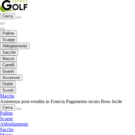
Cerca
Palline
Scarpe
Abbigliamento
Sacche
Mazze
Carrelli
Guanti
Accessori
Outlet
Sconti
Marche
Assistenza post-vendita in Francia
Pagamento sicuro
Reso facile
Cerca
Palline
Scarpe
Abbigliamento
Sacche
Mazze