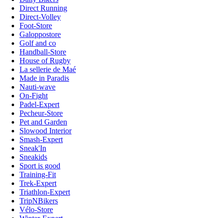
Direct Running
Direct-Volley
Foot-Store
Galoppostore
Golf and co
Handball-Store
House of Rugby
La sellerie de Maé
Made in Paradis
Nauti-wave
On-Fight
Padel-Expert
Pecheur-Store
Pet and Garden
Slowood Interior
Smash-Expert
Sneak'In
Sneakids
Sport is good
Training-Fit
Trek-Expert
Triathlon-Expert
TripNBikers
Vélo-Store