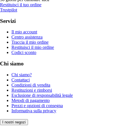
Restituisci il tuo ordine
Trustpilot
Servizi
Il mio account
Centro assistenza
Traccia il mio ordine
Restituisci il mio ordine
Codici sconto
Chi siamo
Chi siamo?
Contattaci
Condizioni di vendita
Restituzioni e rimborsi
Esclusione di responsabilità legale
Metodi di pagamento
Prezzi e opzioni di consegna
Informativa sulla privacy
I nostri negozi