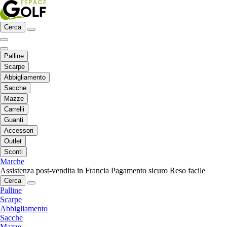
Cerca
Palline
Scarpe
Abbigliamento
Sacche
Mazze
Carrelli
Guanti
Accessori
Outlet
Sconti
Marche
Assistenza post-vendita in Francia
Pagamento sicuro
Reso facile
Cerca
Palline
Scarpe
Abbigliamento
Sacche
Mazze