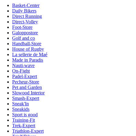
Basket-Center
Daily Bikers
Direct Running
Direct-Volley
Foot-Store
Galoppostore
Golf and co
Handball-Store
House of Rugby
La sellerie de Maé
Made in Paradis
Nauti-wave
On-Fight
Padel-Expert
Pecheur-Store
Pet and Garden
Slowood Interior
Smash-Expert
Sneak'In
Sneakids
Sport is good
Training-Fit
Trek-Expert
Triathlon-Expert