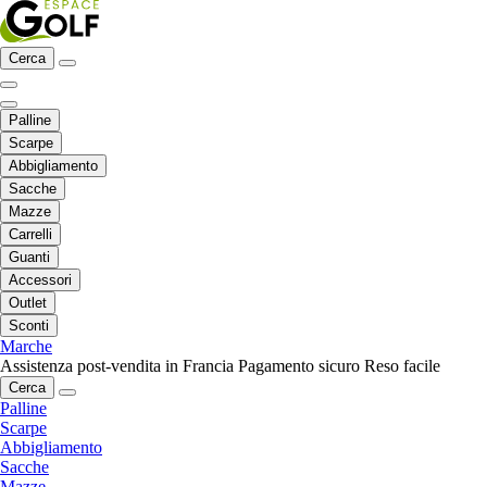
Cerca
Palline
Scarpe
Abbigliamento
Sacche
Mazze
Carrelli
Guanti
Accessori
Outlet
Sconti
Marche
Assistenza post-vendita in Francia
Pagamento sicuro
Reso facile
Cerca
Palline
Scarpe
Abbigliamento
Sacche
Mazze