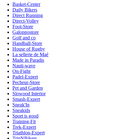
Basket-Center
Daily Bikers
Direct Running
Direct-Volley
Foot-Store
Galoppostore
Golf and co
Handball-Store
House of Rugby
La sellerie de Maé
Made in Paradis
Nauti-wave
On-Fight
Padel-Expert
Pecheur-Store
Pet and Garden
Slowood Interior
Smash-Expert
Sneak'In
Sneakids
Sport is good
Training-Fit
Trek-Expert
Triathlon-Expert
TripNBikers