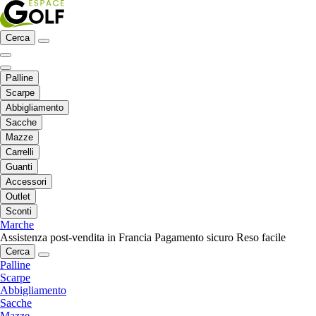
Cerca
Palline
Scarpe
Abbigliamento
Sacche
Mazze
Carrelli
Guanti
Accessori
Outlet
Sconti
Marche
Assistenza post-vendita in Francia
Pagamento sicuro
Reso facile
Cerca
Palline
Scarpe
Abbigliamento
Sacche
Mazze