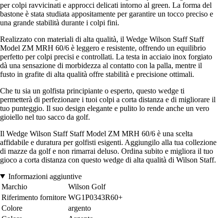
per colpi ravvicinati e approcci delicati intorno al green. La forma del
bastone è stata studiata appositamente per garantire un tocco preciso e
una grande stabilità durante i colpi fini.
Realizzato con materiali di alta qualità, il Wedge Wilson Staff Staff
Model ZM MRH 60/6 è leggero e resistente, offrendo un equilibrio
perfetto per colpi precisi e controllati. La testa in acciaio inox forgiato
dà una sensazione di morbidezza al contatto con la palla, mentre il
fusto in grafite di alta qualità offre stabilità e precisione ottimali.
Che tu sia un golfista principiante o esperto, questo wedge ti
permetterà di perfezionare i tuoi colpi a corta distanza e di migliorare il
tuo punteggio. Il suo design elegante e pulito lo rende anche un vero
gioiello nel tuo sacco da golf.
Il Wedge Wilson Staff Staff Model ZM MRH 60/6 è una scelta
affidabile e duratura per golfisti esigenti. Aggiungilo alla tua collezione
di mazze da golf e non rimarrai deluso. Ordina subito e migliora il tuo
gioco a corta distanza con questo wedge di alta qualità di Wilson Staff.
Informazioni aggiuntive
Marchio
Wilson Golf
Riferimento fornitore
WG1P0343R60+
Colore
argento