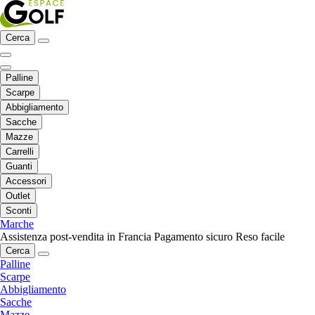
Cerca
Palline
Scarpe
Abbigliamento
Sacche
Mazze
Carrelli
Guanti
Accessori
Outlet
Sconti
Marche
Assistenza post-vendita in Francia
Pagamento sicuro
Reso facile
Cerca
Palline
Scarpe
Abbigliamento
Sacche
Mazze