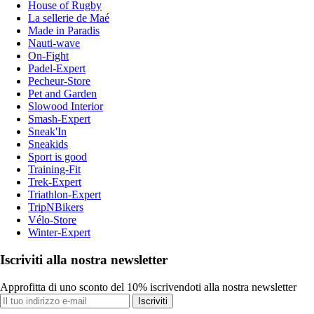
House of Rugby
La sellerie de Maé
Made in Paradis
Nauti-wave
On-Fight
Padel-Expert
Pecheur-Store
Pet and Garden
Slowood Interior
Smash-Expert
Sneak'In
Sneakids
Sport is good
Training-Fit
Trek-Expert
Triathlon-Expert
TripNBikers
Vélo-Store
Winter-Expert
Iscriviti alla nostra newsletter
Approfitta di uno sconto del 10% iscrivendoti alla nostra newsletter
Iscriviti