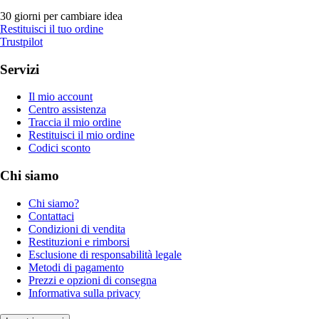
30 giorni per cambiare idea
Restituisci il tuo ordine
Trustpilot
Servizi
Il mio account
Centro assistenza
Traccia il mio ordine
Restituisci il mio ordine
Codici sconto
Chi siamo
Chi siamo?
Contattaci
Condizioni di vendita
Restituzioni e rimborsi
Esclusione di responsabilità legale
Metodi di pagamento
Prezzi e opzioni di consegna
Informativa sulla privacy