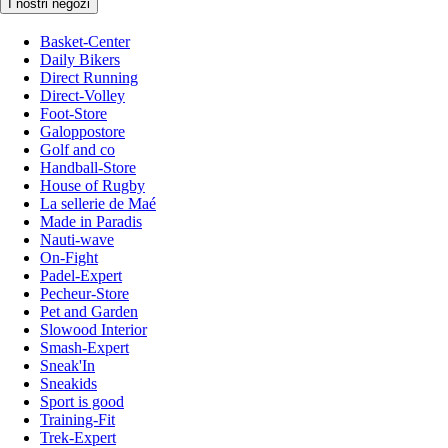
I nostri negozi
Basket-Center
Daily Bikers
Direct Running
Direct-Volley
Foot-Store
Galoppostore
Golf and co
Handball-Store
House of Rugby
La sellerie de Maé
Made in Paradis
Nauti-wave
On-Fight
Padel-Expert
Pecheur-Store
Pet and Garden
Slowood Interior
Smash-Expert
Sneak'In
Sneakids
Sport is good
Training-Fit
Trek-Expert