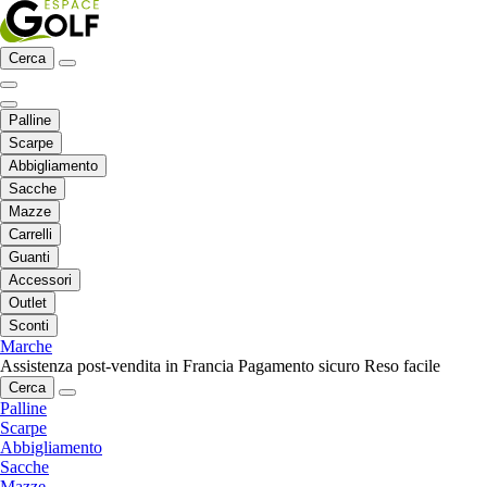
Cerca
Palline
Scarpe
Abbigliamento
Sacche
Mazze
Carrelli
Guanti
Accessori
Outlet
Sconti
Marche
Assistenza post-vendita in Francia
Pagamento sicuro
Reso facile
Cerca
Palline
Scarpe
Abbigliamento
Sacche
Mazze