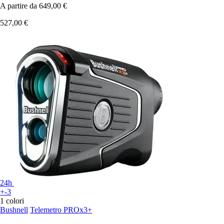
A partire da
649,00 €
527,00 €
24h
+-3
1 colori
Bushnell
Telemetro PROx3+