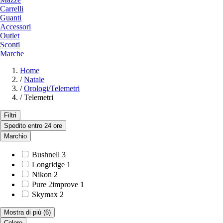
Carrelli
Guanti
Accessori
Outlet
Sconti
Marche
Home
/
Natale
/
Orologi/Telemetri
/
Telemetri
Filtri
Spedito entro 24 ore
Marchio
Bushnell
3
Longridge
1
Nikon
2
Pure 2improve
1
Skymax
2
Mostra di più
(6)
Colore