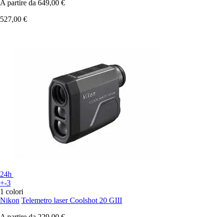
A partire da
649,00 €
527,00 €
24h
+-3
1 colori
Nikon
Telemetro laser Coolshot 20 GIII
A partire da
229,00 €