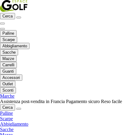
Cerca
Palline
Scarpe
Abbigliamento
Sacche
Mazze
Carrelli
Guanti
Accessori
Outlet
Sconti
Marche
Assistenza post-vendita in Francia
Pagamento sicuro
Reso facile
Cerca
Palline
Scarpe
Abbigliamento
Sacche
Mazze