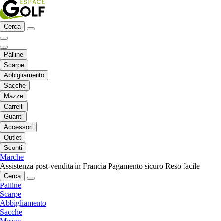
Cerca
Palline
Scarpe
Abbigliamento
Sacche
Mazze
Carrelli
Guanti
Accessori
Outlet
Sconti
Marche
Assistenza post-vendita in Francia
Pagamento sicuro
Reso facile
Cerca
Palline
Scarpe
Abbigliamento
Sacche
Mazze