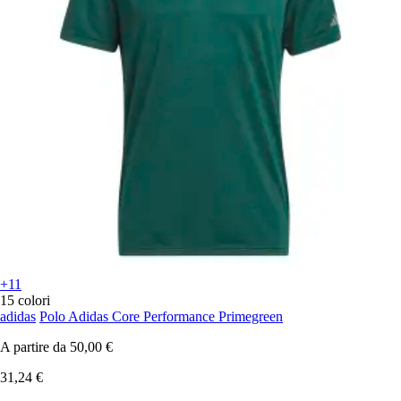
+11
15 colori
adidas
Polo Adidas Core Performance Primegreen
A partire da
50,00 €
31,24 €