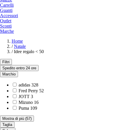
Carrelli
Guanti
Accessori
Outlet
Sconti
Marche
Home
/
Natale
/
Idee regalo < 50
Filtri
Spedito entro 24 ore
Marchio
adidas
328
Fred Perry
52
JOTT
3
Mizuno
16
Puma
109
Mostra di più
(57)
Taglia