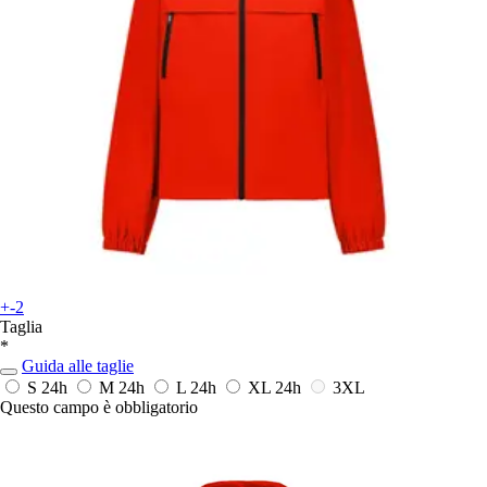
+-2
Taglia
*
Guida alle taglie
S
24h
M
24h
L
24h
XL
24h
3XL
Questo campo è obbligatorio