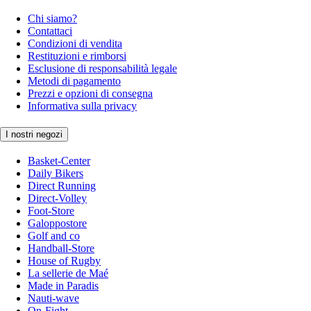
Chi siamo?
Contattaci
Condizioni di vendita
Restituzioni e rimborsi
Esclusione di responsabilità legale
Metodi di pagamento
Prezzi e opzioni di consegna
Informativa sulla privacy
I nostri negozi
Basket-Center
Daily Bikers
Direct Running
Direct-Volley
Foot-Store
Galoppostore
Golf and co
Handball-Store
House of Rugby
La sellerie de Maé
Made in Paradis
Nauti-wave
On-Fight