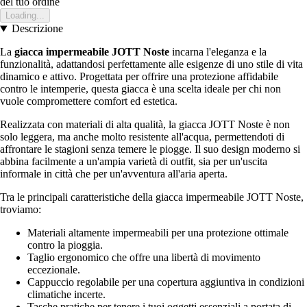
del tuo ordine
Loading...
Descrizione
La
giacca impermeabile JOTT Noste
incarna l'eleganza e la
funzionalità, adattandosi perfettamente alle esigenze di uno stile di vita
dinamico e attivo. Progettata per offrire una protezione affidabile
contro le intemperie, questa giacca è una scelta ideale per chi non
vuole compromettere comfort ed estetica.
Realizzata con materiali di alta qualità, la giacca JOTT Noste è non
solo leggera, ma anche molto resistente all'acqua, permettendoti di
affrontare le stagioni senza temere le piogge. Il suo design moderno si
abbina facilmente a un'ampia varietà di outfit, sia per un'uscita
informale in città che per un'avventura all'aria aperta.
Tra le principali caratteristiche della giacca impermeabile JOTT Noste,
troviamo:
Materiali altamente impermeabili per una protezione ottimale
contro la pioggia.
Taglio ergonomico che offre una libertà di movimento
eccezionale.
Cappuccio regolabile per una copertura aggiuntiva in condizioni
climatiche incerte.
Tasche pratiche per tenere i tuoi oggetti essenziali a portata di