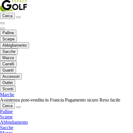
Cerca
Palline
Scarpe
Abbigliamento
Sacche
Mazze
Carrelli
Guanti
Accessori
Outlet
Sconti
Marche
Assistenza post-vendita in Francia
Pagamento sicuro
Reso facile
Cerca
Palline
Scarpe
Abbigliamento
Sacche
Mazze