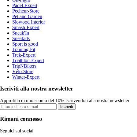
Padel-Expert
Pecheur-Store
Pet and Garden
Slowood Interior
Smash-Expert
Sneak'In
Sneakids
Sport is good
Training-Fit
Trek-Expert
Triathlon-Expert
TripNBikers
Vélo-Store
Winter-Expert
Iscriviti alla nostra newsletter
Approfitta di uno sconto del 10% iscrivendoti alla nostra newsletter
Iscriviti
Rimani connesso
Seguici sui social