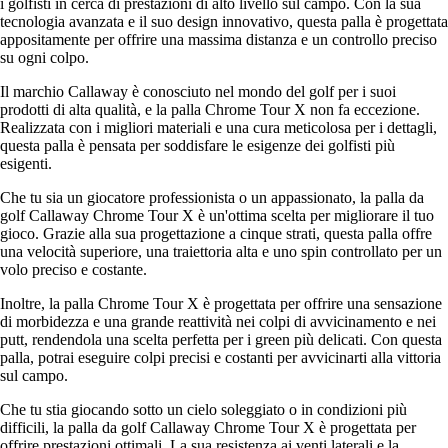
i golfisti in cerca di prestazioni di alto livello sul campo. Con la sua
tecnologia avanzata e il suo design innovativo, questa palla è progettata
appositamente per offrire una massima distanza e un controllo preciso
su ogni colpo.
Il marchio Callaway è conosciuto nel mondo del golf per i suoi
prodotti di alta qualità, e la palla Chrome Tour X non fa eccezione.
Realizzata con i migliori materiali e una cura meticolosa per i dettagli,
questa palla è pensata per soddisfare le esigenze dei golfisti più
esigenti.
Che tu sia un giocatore professionista o un appassionato, la palla da
golf Callaway Chrome Tour X è un'ottima scelta per migliorare il tuo
gioco. Grazie alla sua progettazione a cinque strati, questa palla offre
una velocità superiore, una traiettoria alta e uno spin controllato per un
volo preciso e costante.
Inoltre, la palla Chrome Tour X è progettata per offrire una sensazione
di morbidezza e una grande reattività nei colpi di avvicinamento e nei
putt, rendendola una scelta perfetta per i green più delicati. Con questa
palla, potrai eseguire colpi precisi e costanti per avvicinarti alla vittoria
sul campo.
Che tu stia giocando sotto un cielo soleggiato o in condizioni più
difficili, la palla da golf Callaway Chrome Tour X è progettata per
offrire prestazioni ottimali. La sua resistenza ai venti laterali e la