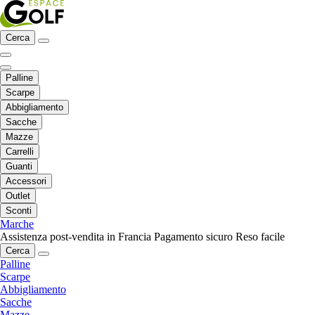
Cerca
Palline
Scarpe
Abbigliamento
Sacche
Mazze
Carrelli
Guanti
Accessori
Outlet
Sconti
Marche
Assistenza post-vendita in Francia
Pagamento sicuro
Reso facile
Cerca
Palline
Scarpe
Abbigliamento
Sacche
Mazze