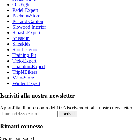
On-Fight
Padel-Expert
Pecheur-Store
Pet and Garden
Slowood Interior
Smash-Expert
Sneak'In
Sneakids
Sport is good
Training-Fit
Trek-Expert
Triathlon-Expert
TripNBikers
Vélo-Store
Winter-Expert
Iscriviti alla nostra newsletter
Approfitta di uno sconto del 10% iscrivendoti alla nostra newsletter
Iscriviti
Rimani connesso
Seguici sui social