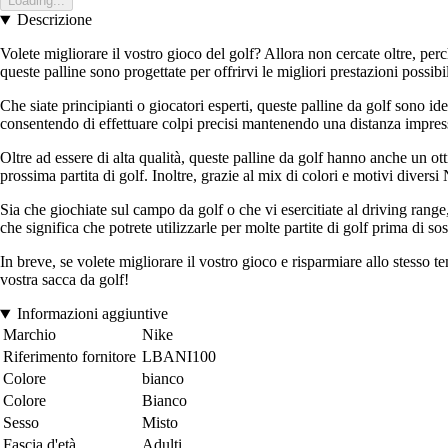
Loading...
Descrizione
Volete migliorare il vostro gioco del golf? Allora non cercate oltre, 
queste palline sono progettate per offrirvi le migliori prestazioni possib
Che siate principianti o giocatori esperti, queste palline da golf sono ide
consentendo di effettuare colpi precisi mantenendo una distanza impres
Oltre ad essere di alta qualità, queste palline da golf hanno anche un o
prossima partita di golf. Inoltre, grazie al mix di colori e motivi diver
Sia che giochiate sul campo da golf o che vi esercitiate al driving range
che significa che potrete utilizzarle per molte partite di golf prima di sost
In breve, se volete migliorare il vostro gioco e risparmiare allo stesso
vostra sacca da golf!
Informazioni aggiuntive
Marchio
Nike
Riferimento fornitore
LBANI100
Colore
bianco
Colore
Bianco
Sesso
Misto
Fascia d'età
Adulti