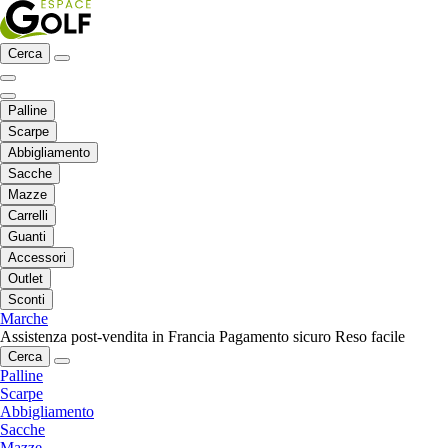
Cerca
Palline
Scarpe
Abbigliamento
Sacche
Mazze
Carrelli
Guanti
Accessori
Outlet
Sconti
Marche
Assistenza post-vendita in Francia
Pagamento sicuro
Reso facile
Cerca
Palline
Scarpe
Abbigliamento
Sacche
Mazze