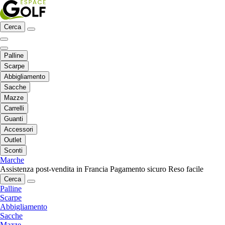
Cerca
Palline
Scarpe
Abbigliamento
Sacche
Mazze
Carrelli
Guanti
Accessori
Outlet
Sconti
Marche
Assistenza post-vendita in Francia
Pagamento sicuro
Reso facile
Cerca
Palline
Scarpe
Abbigliamento
Sacche
Mazze