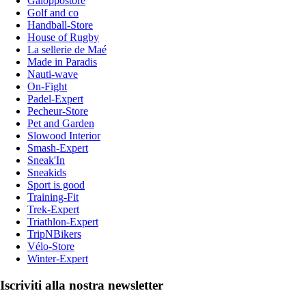
Galoppostore
Golf and co
Handball-Store
House of Rugby
La sellerie de Maé
Made in Paradis
Nauti-wave
On-Fight
Padel-Expert
Pecheur-Store
Pet and Garden
Slowood Interior
Smash-Expert
Sneak'In
Sneakids
Sport is good
Training-Fit
Trek-Expert
Triathlon-Expert
TripNBikers
Vélo-Store
Winter-Expert
Iscriviti alla nostra newsletter