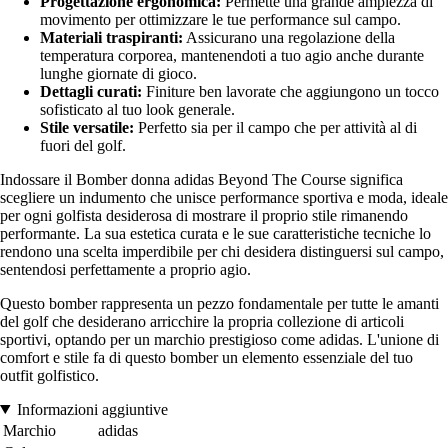
Progettazione ergonomica:
Permette una grande ampiezza di
movimento per ottimizzare le tue performance sul campo.
Materiali traspiranti:
Assicurano una regolazione della
temperatura corporea, mantenendoti a tuo agio anche durante
lunghe giornate di gioco.
Dettagli curati:
Finiture ben lavorate che aggiungono un tocco
sofisticato al tuo look generale.
Stile versatile:
Perfetto sia per il campo che per attività al di
fuori del golf.
Indossare il Bomber donna adidas Beyond The Course significa
scegliere un indumento che unisce performance sportiva e moda, ideale
per ogni golfista desiderosa di mostrare il proprio stile rimanendo
performante. La sua estetica curata e le sue caratteristiche tecniche lo
rendono una scelta imperdibile per chi desidera distinguersi sul campo,
sentendosi perfettamente a proprio agio.
Questo bomber rappresenta un pezzo fondamentale per tutte le amanti
del golf che desiderano arricchire la propria collezione di articoli
sportivi, optando per un marchio prestigioso come adidas. L'unione di
comfort e stile fa di questo bomber un elemento essenziale del tuo
outfit golfistico.
Informazioni aggiuntive
Marchio
adidas