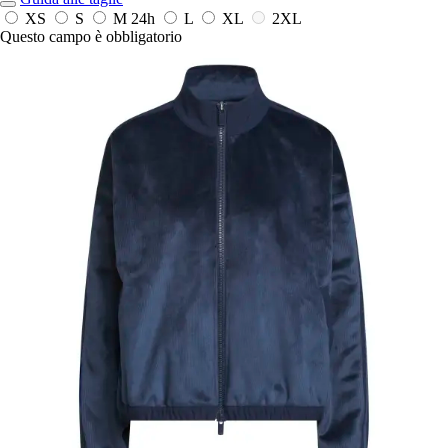
XS
S
M
24h
L
XL
2XL
Questo campo è obbligatorio