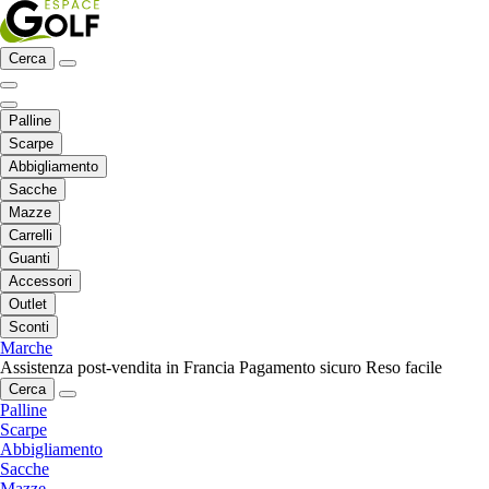
Cerca
Palline
Scarpe
Abbigliamento
Sacche
Mazze
Carrelli
Guanti
Accessori
Outlet
Sconti
Marche
Assistenza post-vendita in Francia
Pagamento sicuro
Reso facile
Cerca
Palline
Scarpe
Abbigliamento
Sacche
Mazze