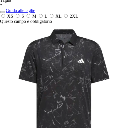
Taglia
*
Guida alle taglie
XS
S
M
L
XL
2XL
Questo campo è obbligatorio