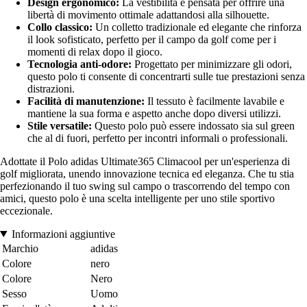
Design ergonomico:
La vestibilità è pensata per offrire una
libertà di movimento ottimale adattandosi alla silhouette.
Collo classico:
Un colletto tradizionale ed elegante che rinforza
il look sofisticato, perfetto per il campo da golf come per i
momenti di relax dopo il gioco.
Tecnologia anti-odore:
Progettato per minimizzare gli odori,
questo polo ti consente di concentrarti sulle tue prestazioni senza
distrazioni.
Facilità di manutenzione:
Il tessuto è facilmente lavabile e
mantiene la sua forma e aspetto anche dopo diversi utilizzi.
Stile versatile:
Questo polo può essere indossato sia sul green
che al di fuori, perfetto per incontri informali o professionali.
Adottate il Polo adidas Ultimate365 Climacool per un'esperienza di
golf migliorata, unendo innovazione tecnica ed eleganza. Che tu stia
perfezionando il tuo swing sul campo o trascorrendo del tempo con
amici, questo polo è una scelta intelligente per uno stile sportivo
eccezionale.
Informazioni aggiuntive
Marchio
adidas
Colore
nero
Colore
Nero
Sesso
Uomo