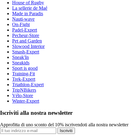
House of Rugby
La sellerie de Maé
Made in Paradis
Nauti-wave
On-Fight
Padel-Expert
Pecheur-Store
Pet and Garden
Slowood Interior
Smash-Expert
Sneak'In
Sneakids
Sport is good
Training-Fit
Trek-Expert
Triathlon-Expert
TripNBikers
Vélo-Store
Winter-Expert
Iscriviti alla nostra newsletter
Approfitta di uno sconto del 10% iscrivendoti alla nostra newsletter
Iscriviti