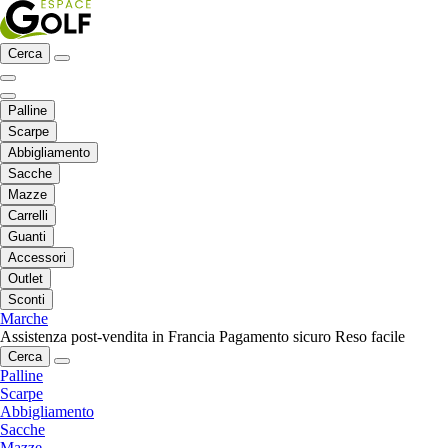
Cerca
Palline
Scarpe
Abbigliamento
Sacche
Mazze
Carrelli
Guanti
Accessori
Outlet
Sconti
Marche
Assistenza post-vendita in Francia
Pagamento sicuro
Reso facile
Cerca
Palline
Scarpe
Abbigliamento
Sacche
Mazze