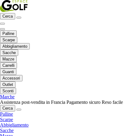
Cerca
Palline
Scarpe
Abbigliamento
Sacche
Mazze
Carrelli
Guanti
Accessori
Outlet
Sconti
Marche
Assistenza post-vendita in Francia
Pagamento sicuro
Reso facile
Cerca
Palline
Scarpe
Abbigliamento
Sacche
Mazze