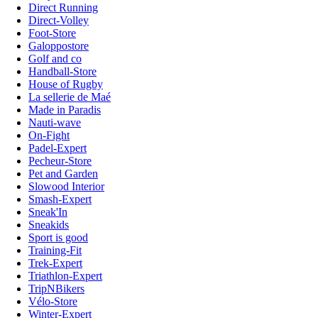
Direct Running
Direct-Volley
Foot-Store
Galoppostore
Golf and co
Handball-Store
House of Rugby
La sellerie de Maé
Made in Paradis
Nauti-wave
On-Fight
Padel-Expert
Pecheur-Store
Pet and Garden
Slowood Interior
Smash-Expert
Sneak'In
Sneakids
Sport is good
Training-Fit
Trek-Expert
Triathlon-Expert
TripNBikers
Vélo-Store
Winter-Expert