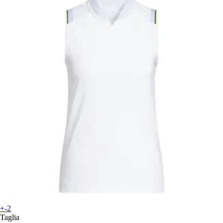
+-2
Taglia