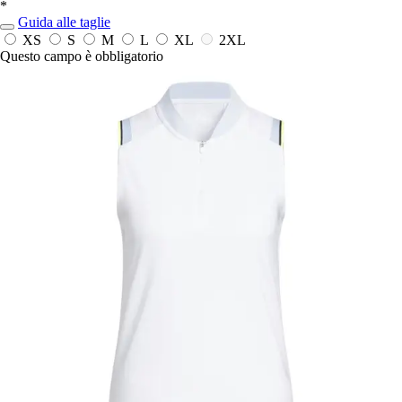
*
Guida alle taglie
XS
S
M
L
XL
2XL
Questo campo è obbligatorio