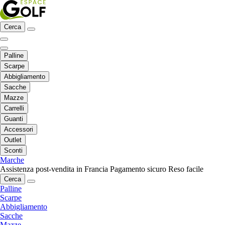
Cerca
Palline
Scarpe
Abbigliamento
Sacche
Mazze
Carrelli
Guanti
Accessori
Outlet
Sconti
Marche
Assistenza post-vendita in Francia
Pagamento sicuro
Reso facile
Cerca
Palline
Scarpe
Abbigliamento
Sacche
Mazze