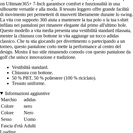
on Ultimate365+ 7-Inch garantisce comfort e funzionalità in una
silhouette versatile e alla moda. Il tessuto leggero offre grande facilità
di movimento per permetterti di muoverti liberamente durante lo swing.
La vita con supporto 360 aiuta a mantenere la tua polo o la tua t-shirt
infilata nei pantaloni per rimanere elegante dal primo all'ultimo hole.
Questo modello a vita media presenta una vestibilità standard rilassata,
mentre la chiusura con bottone in vita aggiunge un tocco adidas
classico. Che tu stia giocando per divertimento o partecipando a un
torneo, questo pantalone corto mette la performance al centro del
design. Mostra il tuo stile rimanendo comodo con questo pantalone da
golf che unisce innovazione e tradizione.
Vestibilità standard.
Chiusura con bottone.
50 % PBT, 50 % poliestere (100 % riciclato).
Tessuto uniforme.
Informazioni aggiuntive
Marchio
adidas
Colore
nero
Colore
Nero
Sesso
Uomo
Fascia d'età
Adulti
Loading...