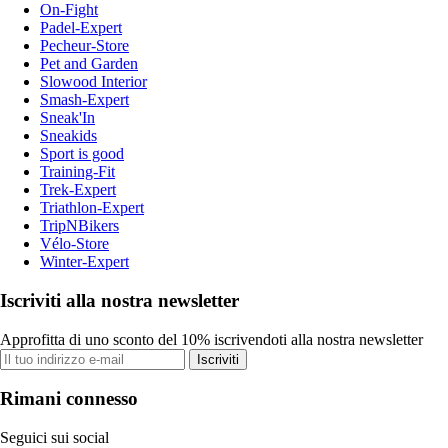
On-Fight
Padel-Expert
Pecheur-Store
Pet and Garden
Slowood Interior
Smash-Expert
Sneak'In
Sneakids
Sport is good
Training-Fit
Trek-Expert
Triathlon-Expert
TripNBikers
Vélo-Store
Winter-Expert
Iscriviti alla nostra newsletter
Approfitta di uno sconto del 10% iscrivendoti alla nostra newsletter
Iscriviti
Rimani connesso
Seguici sui social