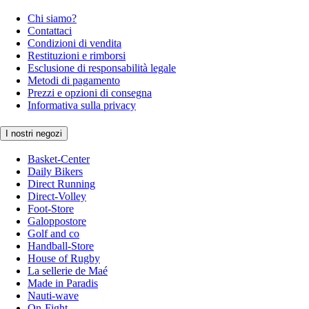
Chi siamo?
Contattaci
Condizioni di vendita
Restituzioni e rimborsi
Esclusione di responsabilità legale
Metodi di pagamento
Prezzi e opzioni di consegna
Informativa sulla privacy
I nostri negozi
Basket-Center
Daily Bikers
Direct Running
Direct-Volley
Foot-Store
Galoppostore
Golf and co
Handball-Store
House of Rugby
La sellerie de Maé
Made in Paradis
Nauti-wave
On-Fight