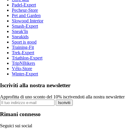
Padel-Expert
Pecheur-Store
Pet and Garden
Slowood Interior
Smash-Expert
Sneak'In
Sneakids
Sport is good
Training-Fit
Trek-Expert
Triathlon-Expert
TripNBikers
Vélo-Store
Winter-Expert
Iscriviti alla nostra newsletter
Approfitta di uno sconto del 10% iscrivendoti alla nostra newsletter
Iscriviti
Rimani connesso
Seguici sui social