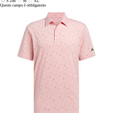
S
24h
M
XL
Questo campo è obbligatorio