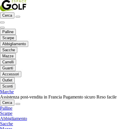
Cerca
Palline
Scarpe
Abbigliamento
Sacche
Mazze
Carrelli
Guanti
Accessori
Outlet
Sconti
Marche
Assistenza post-vendita in Francia
Pagamento sicuro
Reso facile
Cerca
Palline
Scarpe
Abbigliamento
Sacche
Mazze