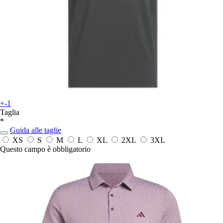
+-1
Taglia
*
Guida alle taglie
XS
S
M
L
XL
2XL
3XL
Questo campo è obbligatorio