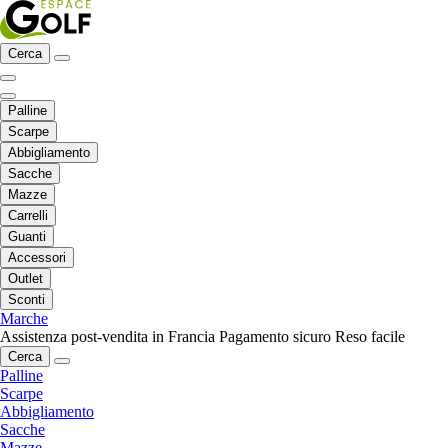
Cerca
Palline
Scarpe
Abbigliamento
Sacche
Mazze
Carrelli
Guanti
Accessori
Outlet
Sconti
Marche
Assistenza post-vendita in Francia
Pagamento sicuro
Reso facile
Cerca
Palline
Scarpe
Abbigliamento
Sacche
Mazze