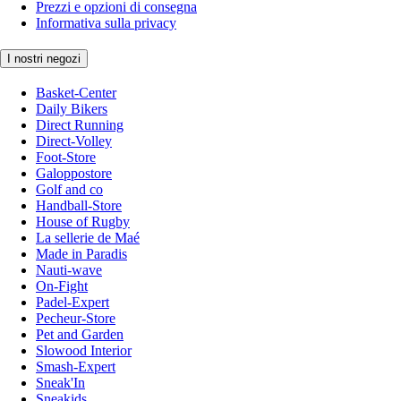
Prezzi e opzioni di consegna
Informativa sulla privacy
I nostri negozi
Basket-Center
Daily Bikers
Direct Running
Direct-Volley
Foot-Store
Galoppostore
Golf and co
Handball-Store
House of Rugby
La sellerie de Maé
Made in Paradis
Nauti-wave
On-Fight
Padel-Expert
Pecheur-Store
Pet and Garden
Slowood Interior
Smash-Expert
Sneak'In
Sneakids