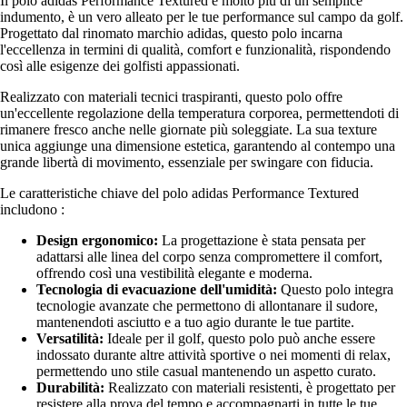
Il polo adidas Performance Textured è molto più di un semplice
indumento, è un vero alleato per le tue performance sul campo da golf.
Progettato dal rinomato marchio adidas, questo polo incarna
l'eccellenza in termini di qualità, comfort e funzionalità, rispondendo
così alle esigenze dei golfisti appassionati.
Realizzato con materiali tecnici traspiranti, questo polo offre
un'eccellente regolazione della temperatura corporea, permettendoti di
rimanere fresco anche nelle giornate più soleggiate. La sua texture
unica aggiunge una dimensione estetica, garantendo al contempo una
grande libertà di movimento, essenziale per swingare con fiducia.
Le caratteristiche chiave del polo adidas Performance Textured
includono :
Design ergonomico:
La progettazione è stata pensata per
adattarsi alle linea del corpo senza compromettere il comfort,
offrendo così una vestibilità elegante e moderna.
Tecnologia di evacuazione dell'umidità:
Questo polo integra
tecnologie avanzate che permettono di allontanare il sudore,
mantenendoti asciutto e a tuo agio durante le tue partite.
Versatilità:
Ideale per il golf, questo polo può anche essere
indossato durante altre attività sportive o nei momenti di relax,
permettendo uno stile casual mantenendo un aspetto curato.
Durabilità:
Realizzato con materiali resistenti, è progettato per
resistere alla prova del tempo e accompagnarti in tutte le tue