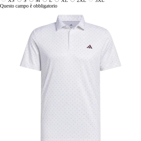
XS
S
M
L
XL
2XL
3XL
Questo campo è obbligatorio