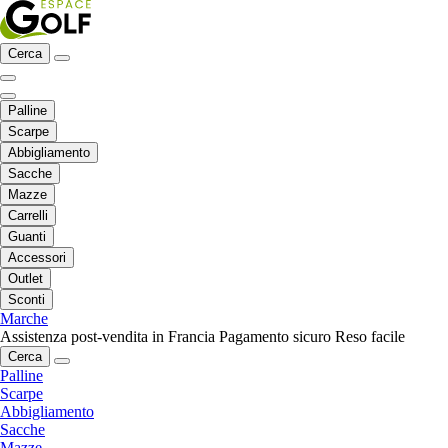
Cerca
Palline
Scarpe
Abbigliamento
Sacche
Mazze
Carrelli
Guanti
Accessori
Outlet
Sconti
Marche
Assistenza post-vendita in Francia
Pagamento sicuro
Reso facile
Cerca
Palline
Scarpe
Abbigliamento
Sacche
Mazze