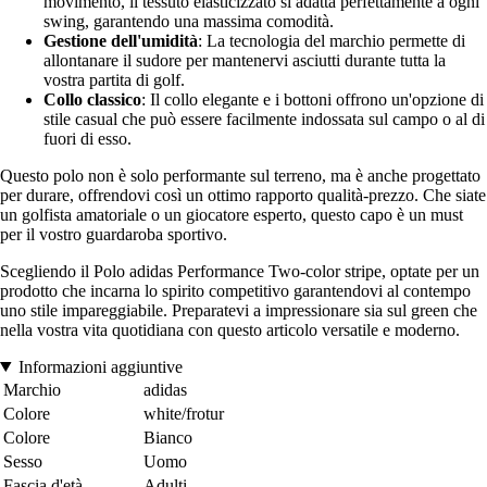
movimento, il tessuto elasticizzato si adatta perfettamente a ogni
swing, garantendo una massima comodità.
Gestione dell'umidità
: La tecnologia del marchio permette di
allontanare il sudore per mantenervi asciutti durante tutta la
vostra partita di golf.
Collo classico
: Il collo elegante e i bottoni offrono un'opzione di
stile casual che può essere facilmente indossata sul campo o al di
fuori di esso.
Questo polo non è solo performante sul terreno, ma è anche progettato
per durare, offrendovi così un ottimo rapporto qualità-prezzo. Che siate
un golfista amatoriale o un giocatore esperto, questo capo è un must
per il vostro guardaroba sportivo.
Scegliendo il Polo adidas Performance Two-color stripe, optate per un
prodotto che incarna lo spirito competitivo garantendovi al contempo
uno stile impareggiabile. Preparatevi a impressionare sia sul green che
nella vostra vita quotidiana con questo articolo versatile e moderno.
Informazioni aggiuntive
Marchio
adidas
Colore
white/frotur
Colore
Bianco
Sesso
Uomo
Fascia d'età
Adulti