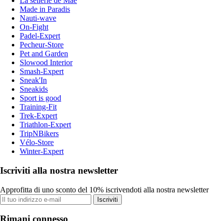
La sellerie de Maé
Made in Paradis
Nauti-wave
On-Fight
Padel-Expert
Pecheur-Store
Pet and Garden
Slowood Interior
Smash-Expert
Sneak'In
Sneakids
Sport is good
Training-Fit
Trek-Expert
Triathlon-Expert
TripNBikers
Vélo-Store
Winter-Expert
Iscriviti alla nostra newsletter
Approfitta di uno sconto del 10% iscrivendoti alla nostra newsletter
Iscriviti
Rimani connesso