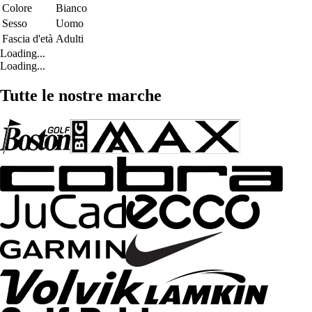
Colore
Bianco
Sesso
Uomo
Fascia d'età
Adulti
Loading...
Loading...
Tutte le nostre marche