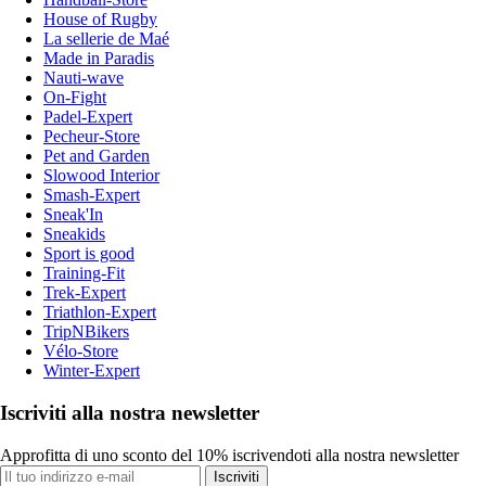
House of Rugby
La sellerie de Maé
Made in Paradis
Nauti-wave
On-Fight
Padel-Expert
Pecheur-Store
Pet and Garden
Slowood Interior
Smash-Expert
Sneak'In
Sneakids
Sport is good
Training-Fit
Trek-Expert
Triathlon-Expert
TripNBikers
Vélo-Store
Winter-Expert
Iscriviti alla nostra newsletter
Approfitta di uno sconto del 10% iscrivendoti alla nostra newsletter
Iscriviti