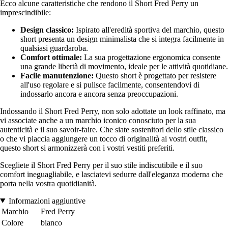
Ecco alcune caratteristiche che rendono il Short Fred Perry un
imprescindibile:
Design classico:
Ispirato all'eredità sportiva del marchio, questo
short presenta un design minimalista che si integra facilmente in
qualsiasi guardaroba.
Comfort ottimale:
La sua progettazione ergonomica consente
una grande libertà di movimento, ideale per le attività quotidiane.
Facile manutenzione:
Questo short è progettato per resistere
all'uso regolare e si pulisce facilmente, consentendovi di
indossarlo ancora e ancora senza preoccupazioni.
Indossando il Short Fred Perry, non solo adottate un look raffinato, ma
vi associate anche a un marchio iconico conosciuto per la sua
autenticità e il suo savoir-faire. Che siate sostenitori dello stile classico
o che vi piaccia aggiungere un tocco di originalità ai vostri outfit,
questo short si armonizzerà con i vostri vestiti preferiti.
Scegliete il Short Fred Perry per il suo stile indiscutibile e il suo
comfort ineguagliabile, e lasciatevi sedurre dall'eleganza moderna che
porta nella vostra quotidianità.
Informazioni aggiuntive
Marchio
Fred Perry
Colore
bianco