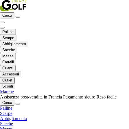
Cerca
Palline
Scarpe
Abbigliamento
Sacche
Mazze
Carrelli
Guanti
Accessori
Outlet
Sconti
Marche
Assistenza post-vendita in Francia
Pagamento sicuro
Reso facile
Cerca
Palline
Scarpe
Abbigliamento
Sacche
Mazze