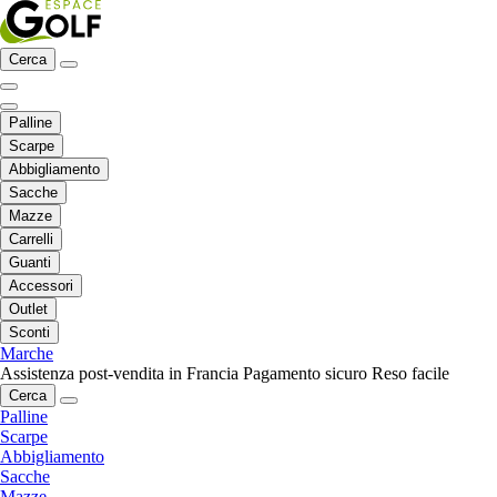
Cerca
Palline
Scarpe
Abbigliamento
Sacche
Mazze
Carrelli
Guanti
Accessori
Outlet
Sconti
Marche
Assistenza post-vendita in Francia
Pagamento sicuro
Reso facile
Cerca
Palline
Scarpe
Abbigliamento
Sacche
Mazze