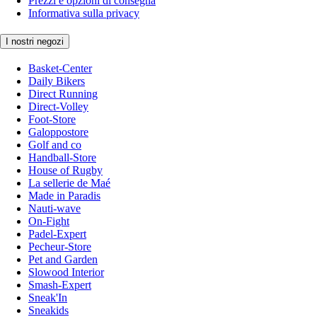
Prezzi e opzioni di consegna
Informativa sulla privacy
I nostri negozi
Basket-Center
Daily Bikers
Direct Running
Direct-Volley
Foot-Store
Galoppostore
Golf and co
Handball-Store
House of Rugby
La sellerie de Maé
Made in Paradis
Nauti-wave
On-Fight
Padel-Expert
Pecheur-Store
Pet and Garden
Slowood Interior
Smash-Expert
Sneak'In
Sneakids