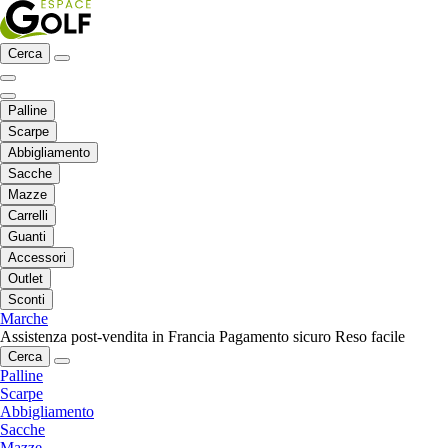
Cerca
Palline
Scarpe
Abbigliamento
Sacche
Mazze
Carrelli
Guanti
Accessori
Outlet
Sconti
Marche
Assistenza post-vendita in Francia
Pagamento sicuro
Reso facile
Cerca
Palline
Scarpe
Abbigliamento
Sacche
Mazze