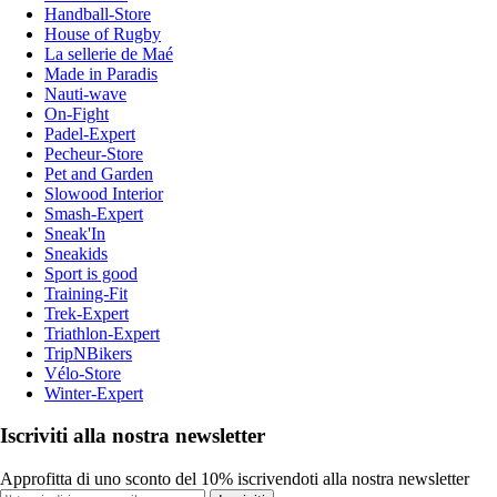
Handball-Store
House of Rugby
La sellerie de Maé
Made in Paradis
Nauti-wave
On-Fight
Padel-Expert
Pecheur-Store
Pet and Garden
Slowood Interior
Smash-Expert
Sneak'In
Sneakids
Sport is good
Training-Fit
Trek-Expert
Triathlon-Expert
TripNBikers
Vélo-Store
Winter-Expert
Iscriviti alla nostra newsletter
Approfitta di uno sconto del 10% iscrivendoti alla nostra newsletter