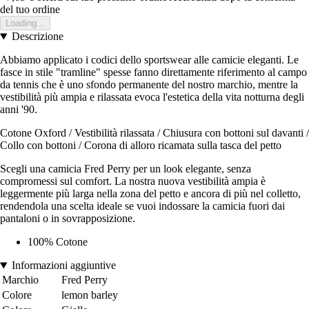
del tuo ordine
Loading...
Descrizione
Abbiamo applicato i codici dello sportswear alle camicie eleganti. Le
fasce in stile "tramline" spesse fanno direttamente riferimento al campo
da tennis che è uno sfondo permanente del nostro marchio, mentre la
vestibilità più ampia e rilassata evoca l'estetica della vita notturna degli
anni '90.
Cotone Oxford / Vestibilità rilassata / Chiusura con bottoni sul davanti /
Collo con bottoni / Corona di alloro ricamata sulla tasca del petto
Scegli una camicia Fred Perry per un look elegante, senza
compromessi sul comfort. La nostra nuova vestibilità ampia è
leggermente più larga nella zona del petto e ancora di più nel colletto,
rendendola una scelta ideale se vuoi indossare la camicia fuori dai
pantaloni o in sovrapposizione.
100% Cotone
Informazioni aggiuntive
Marchio
Fred Perry
Colore
lemon barley