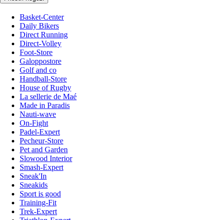
Basket-Center
Daily Bikers
Direct Running
Direct-Volley
Foot-Store
Galoppostore
Golf and co
Handball-Store
House of Rugby
La sellerie de Maé
Made in Paradis
Nauti-wave
On-Fight
Padel-Expert
Pecheur-Store
Pet and Garden
Slowood Interior
Smash-Expert
Sneak'In
Sneakids
Sport is good
Training-Fit
Trek-Expert