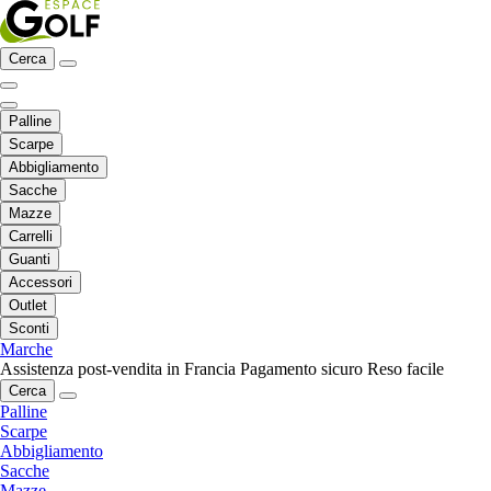
Cerca
Palline
Scarpe
Abbigliamento
Sacche
Mazze
Carrelli
Guanti
Accessori
Outlet
Sconti
Marche
Assistenza post-vendita in Francia
Pagamento sicuro
Reso facile
Cerca
Palline
Scarpe
Abbigliamento
Sacche
Mazze