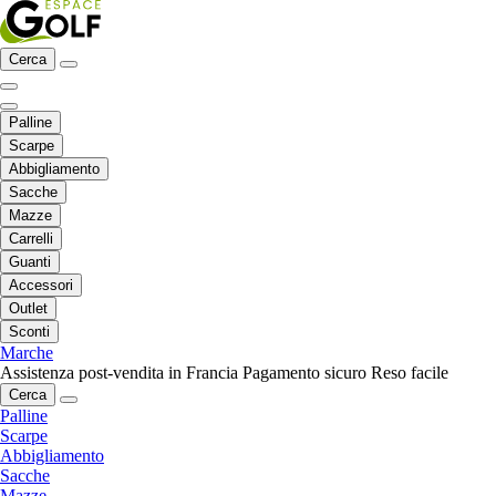
Cerca
Palline
Scarpe
Abbigliamento
Sacche
Mazze
Carrelli
Guanti
Accessori
Outlet
Sconti
Marche
Assistenza post-vendita in Francia
Pagamento sicuro
Reso facile
Cerca
Palline
Scarpe
Abbigliamento
Sacche
Mazze