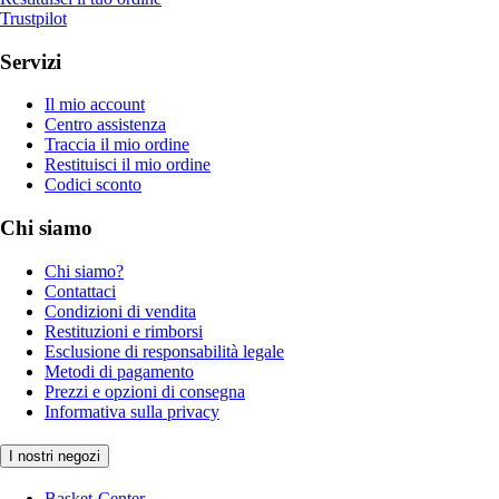
Trustpilot
Servizi
Il mio account
Centro assistenza
Traccia il mio ordine
Restituisci il mio ordine
Codici sconto
Chi siamo
Chi siamo?
Contattaci
Condizioni di vendita
Restituzioni e rimborsi
Esclusione di responsabilità legale
Metodi di pagamento
Prezzi e opzioni di consegna
Informativa sulla privacy
I nostri negozi
Basket-Center