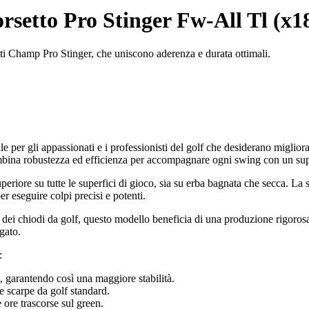
setto Pro Stinger Fw-All Tl (x1
etti Champ Pro Stinger, che uniscono aderenza e durata ottimali.
per gli appassionati e i professionisti del golf che desiderano migliorar
ombina robustezza ed efficienza per accompagnare ogni swing con un sup
riore su tutte le superfici di gioco, sia su erba bagnata che secca. La 
r eseguire colpi precisi e potenti.
i chiodi da golf, questo modello beneficia di una produzione rigorosa e 
gato.
:
, garantendo così una maggiore stabilità.
le scarpe da golf standard.
 ore trascorse sul green.