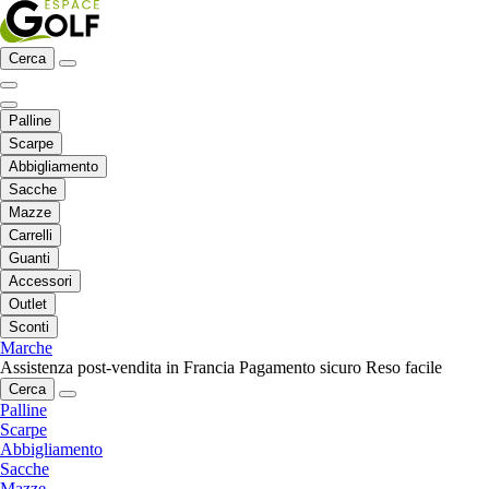
Cerca
Palline
Scarpe
Abbigliamento
Sacche
Mazze
Carrelli
Guanti
Accessori
Outlet
Sconti
Marche
Assistenza post-vendita in Francia
Pagamento sicuro
Reso facile
Cerca
Palline
Scarpe
Abbigliamento
Sacche
Mazze