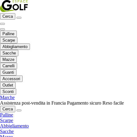
Cerca
Palline
Scarpe
Abbigliamento
Sacche
Mazze
Carrelli
Guanti
Accessori
Outlet
Sconti
Marche
Assistenza post-vendita in Francia
Pagamento sicuro
Reso facile
Cerca
Palline
Scarpe
Abbigliamento
Sacche
Mazze