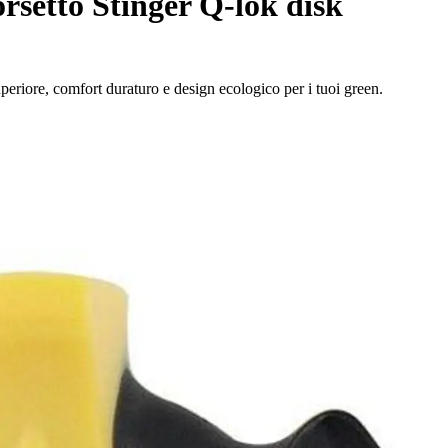
setto Stinger Q-lok disk
periore, comfort duraturo e design ecologico per i tuoi green.