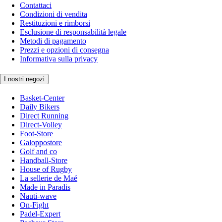
Contattaci
Condizioni di vendita
Restituzioni e rimborsi
Esclusione di responsabilità legale
Metodi di pagamento
Prezzi e opzioni di consegna
Informativa sulla privacy
I nostri negozi
Basket-Center
Daily Bikers
Direct Running
Direct-Volley
Foot-Store
Galoppostore
Golf and co
Handball-Store
House of Rugby
La sellerie de Maé
Made in Paradis
Nauti-wave
On-Fight
Padel-Expert