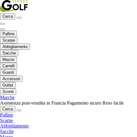
Cerca
Palline
Scarpe
Abbigliamento
Sacche
Mazze
Carrelli
Guanti
Accessori
Outlet
Sconti
Marche
Assistenza post-vendita in Francia
Pagamento sicuro
Reso facile
Cerca
Palline
Scarpe
Abbigliamento
Sacche
Mazze