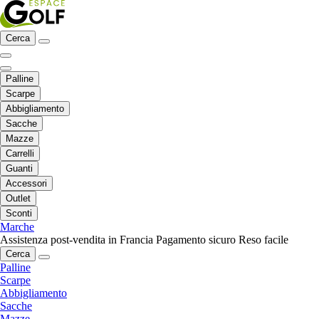
Cerca
Palline
Scarpe
Abbigliamento
Sacche
Mazze
Carrelli
Guanti
Accessori
Outlet
Sconti
Marche
Assistenza post-vendita in Francia
Pagamento sicuro
Reso facile
Cerca
Palline
Scarpe
Abbigliamento
Sacche
Mazze