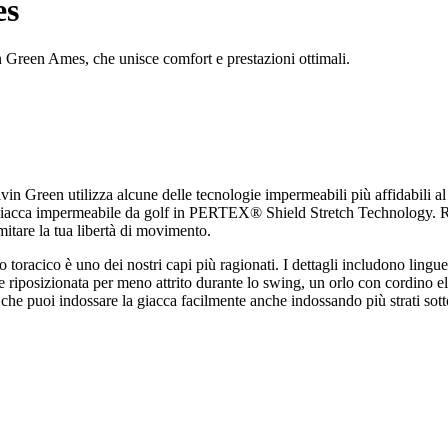
es
 Green Ames, che unisce comfort e prestazioni ottimali.
in Green utilizza alcune delle tecnologie impermeabili più affidabili al
prima giacca impermeabile da golf in PERTEX® Shield Stretch Technology.
itare la tua libertà di movimento.
oracico è uno dei nostri capi più ragionati. I dettagli includono linguet
ale riposizionata per meno attrito durante lo swing, un orlo con cordino e
a che puoi indossare la giacca facilmente anche indossando più strati so