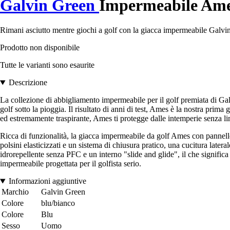
Galvin Green
Impermeabile Am
Rimani asciutto mentre giochi a golf con la giacca impermeabile Galvin
Prodotto non disponibile
Tutte le varianti sono esaurite
Descrizione
La collezione di abbigliamento impermeabile per il golf premiata di Galv
golf sotto la pioggia. Il risultato di anni di test, Ames è la nostra 
ed estremamente traspirante, Ames ti protegge dalle intemperie senza lim
Ricca di funzionalità, la giacca impermeabile da golf Ames con pannello t
polsini elasticizzati e un sistema di chiusura pratico, una cucitura later
idrorepellente senza PFC e un interno "slide and glide", il che signific
impermeabile progettata per il golfista serio.
Informazioni aggiuntive
Marchio
Galvin Green
Colore
blu/bianco
Colore
Blu
Sesso
Uomo