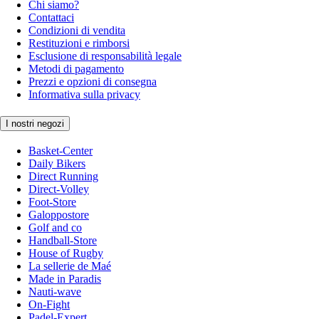
Chi siamo?
Contattaci
Condizioni di vendita
Restituzioni e rimborsi
Esclusione di responsabilità legale
Metodi di pagamento
Prezzi e opzioni di consegna
Informativa sulla privacy
I nostri negozi
Basket-Center
Daily Bikers
Direct Running
Direct-Volley
Foot-Store
Galoppostore
Golf and co
Handball-Store
House of Rugby
La sellerie de Maé
Made in Paradis
Nauti-wave
On-Fight
Padel-Expert