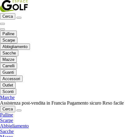
Cerca
Palline
Scarpe
Abbigliamento
Sacche
Mazze
Carrelli
Guanti
Accessori
Outlet
Sconti
Marche
Assistenza post-vendita in Francia
Pagamento sicuro
Reso facile
Cerca
Palline
Scarpe
Abbigliamento
Sacche
Mazze