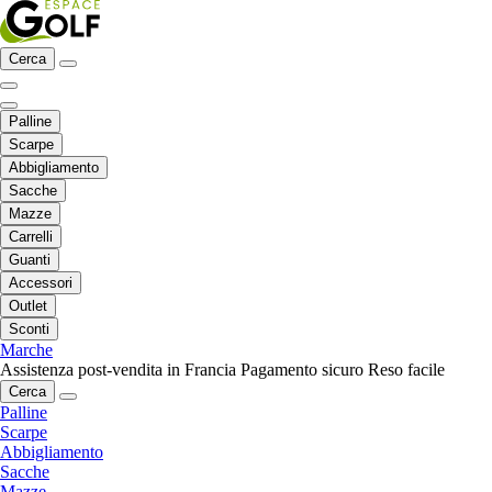
Cerca
Palline
Scarpe
Abbigliamento
Sacche
Mazze
Carrelli
Guanti
Accessori
Outlet
Sconti
Marche
Assistenza post-vendita in Francia
Pagamento sicuro
Reso facile
Cerca
Palline
Scarpe
Abbigliamento
Sacche
Mazze