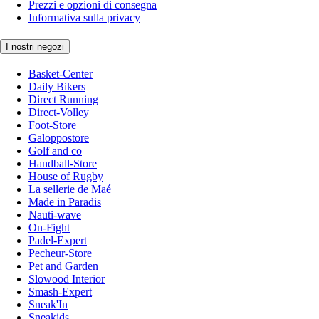
Prezzi e opzioni di consegna
Informativa sulla privacy
I nostri negozi
Basket-Center
Daily Bikers
Direct Running
Direct-Volley
Foot-Store
Galoppostore
Golf and co
Handball-Store
House of Rugby
La sellerie de Maé
Made in Paradis
Nauti-wave
On-Fight
Padel-Expert
Pecheur-Store
Pet and Garden
Slowood Interior
Smash-Expert
Sneak'In
Sneakids