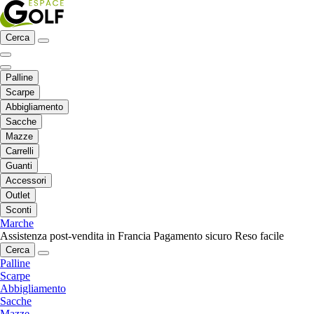
Cerca
Palline
Scarpe
Abbigliamento
Sacche
Mazze
Carrelli
Guanti
Accessori
Outlet
Sconti
Marche
Assistenza post-vendita in Francia
Pagamento sicuro
Reso facile
Cerca
Palline
Scarpe
Abbigliamento
Sacche
Mazze