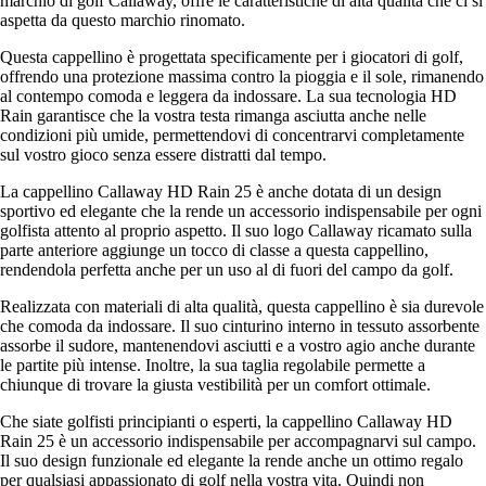
marchio di golf Callaway, offre le caratteristiche di alta qualità che ci si
aspetta da questo marchio rinomato.
Questa cappellino è progettata specificamente per i giocatori di golf,
offrendo una protezione massima contro la pioggia e il sole, rimanendo
al contempo comoda e leggera da indossare. La sua tecnologia HD
Rain garantisce che la vostra testa rimanga asciutta anche nelle
condizioni più umide, permettendovi di concentrarvi completamente
sul vostro gioco senza essere distratti dal tempo.
La cappellino Callaway HD Rain 25 è anche dotata di un design
sportivo ed elegante che la rende un accessorio indispensabile per ogni
golfista attento al proprio aspetto. Il suo logo Callaway ricamato sulla
parte anteriore aggiunge un tocco di classe a questa cappellino,
rendendola perfetta anche per un uso al di fuori del campo da golf.
Realizzata con materiali di alta qualità, questa cappellino è sia durevole
che comoda da indossare. Il suo cinturino interno in tessuto assorbente
assorbe il sudore, mantenendovi asciutti e a vostro agio anche durante
le partite più intense. Inoltre, la sua taglia regolabile permette a
chiunque di trovare la giusta vestibilità per un comfort ottimale.
Che siate golfisti principianti o esperti, la cappellino Callaway HD
Rain 25 è un accessorio indispensabile per accompagnarvi sul campo.
Il suo design funzionale ed elegante la rende anche un ottimo regalo
per qualsiasi appassionato di golf nella vostra vita. Quindi non