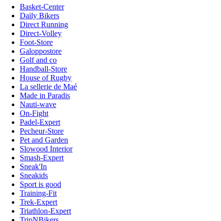
Basket-Center
Daily Bikers
Direct Running
Direct-Volley
Foot-Store
Galoppostore
Golf and co
Handball-Store
House of Rugby
La sellerie de Maé
Made in Paradis
Nauti-wave
On-Fight
Padel-Expert
Pecheur-Store
Pet and Garden
Slowood Interior
Smash-Expert
Sneak'In
Sneakids
Sport is good
Training-Fit
Trek-Expert
Triathlon-Expert
TripNBikers