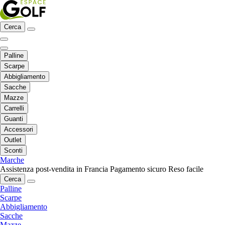
Cerca
Palline
Scarpe
Abbigliamento
Sacche
Mazze
Carrelli
Guanti
Accessori
Outlet
Sconti
Marche
Assistenza post-vendita in Francia
Pagamento sicuro
Reso facile
Cerca
Palline
Scarpe
Abbigliamento
Sacche
Mazze