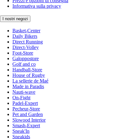
Prezzi e opzioni di consegna
Informativa sulla privacy
I nostri negozi
Basket-Center
Daily Bikers
Direct Running
Direct-Volley
Foot-Store
Galoppostore
Golf and co
Handball-Store
House of Rugby
La sellerie de Maé
Made in Paradis
Nauti-wave
On-Fight
Padel-Expert
Pecheur-Store
Pet and Garden
Slowood Interior
Smash-Expert
Sneak'In
Sneakids