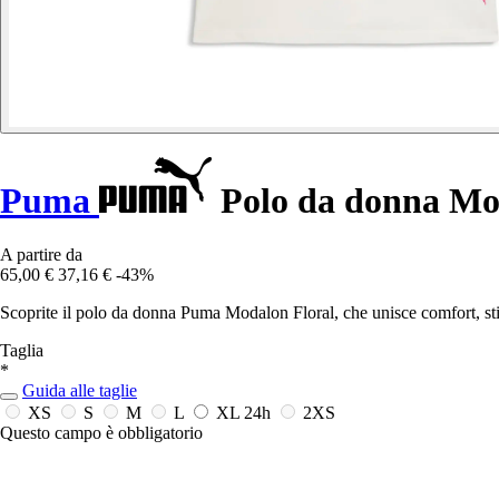
Puma
Polo da donna Mo
A partire da
65,00 €
37,16 €
-43%
Scoprite il polo da donna Puma Modalon Floral, che unisce comfort, stile
Taglia
*
Guida alle taglie
XS
S
M
L
XL
24h
2XS
Questo campo è obbligatorio