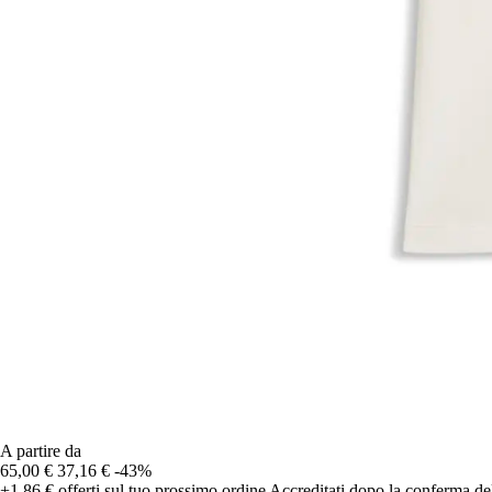
A partire da
65,00 €
37,16 €
-43%
+1,86 €
offerti sul tuo prossimo ordine
Accreditati dopo la conferma de