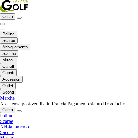
Cerca
Palline
Scarpe
Abbigliamento
Sacche
Mazze
Carrelli
Guanti
Accessori
Outlet
Sconti
Marche
Assistenza post-vendita in Francia
Pagamento sicuro
Reso facile
Cerca
Palline
Scarpe
Abbigliamento
Sacche
Mazze