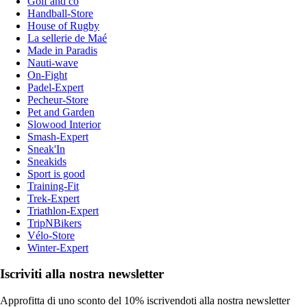
Golf and co
Handball-Store
House of Rugby
La sellerie de Maé
Made in Paradis
Nauti-wave
On-Fight
Padel-Expert
Pecheur-Store
Pet and Garden
Slowood Interior
Smash-Expert
Sneak'In
Sneakids
Sport is good
Training-Fit
Trek-Expert
Triathlon-Expert
TripNBikers
Vélo-Store
Winter-Expert
Iscriviti alla nostra newsletter
Approfitta di uno sconto del 10% iscrivendoti alla nostra newsletter