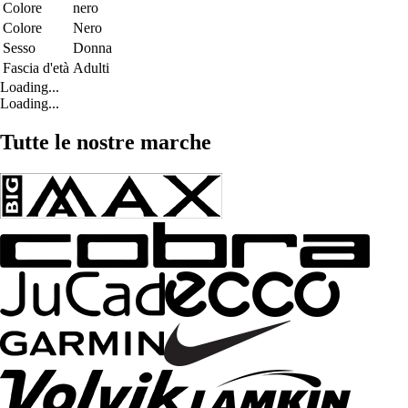
Colore
nero
Colore
Nero
Sesso
Donna
Fascia d'età
Adulti
Loading...
Loading...
Tutte le nostre marche