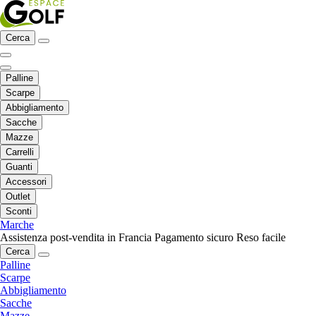
Cerca
Palline
Scarpe
Abbigliamento
Sacche
Mazze
Carrelli
Guanti
Accessori
Outlet
Sconti
Marche
Assistenza post-vendita in Francia
Pagamento sicuro
Reso facile
Cerca
Palline
Scarpe
Abbigliamento
Sacche
Mazze