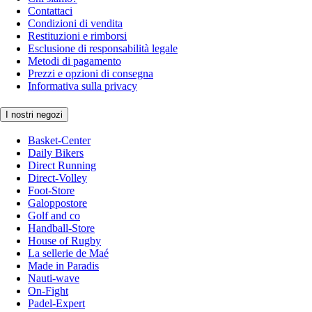
Contattaci
Condizioni di vendita
Restituzioni e rimborsi
Esclusione di responsabilità legale
Metodi di pagamento
Prezzi e opzioni di consegna
Informativa sulla privacy
I nostri negozi
Basket-Center
Daily Bikers
Direct Running
Direct-Volley
Foot-Store
Galoppostore
Golf and co
Handball-Store
House of Rugby
La sellerie de Maé
Made in Paradis
Nauti-wave
On-Fight
Padel-Expert