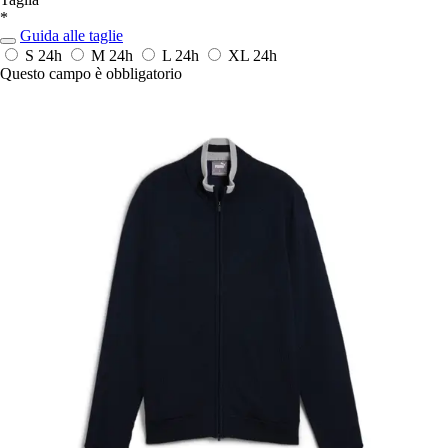
*
Guida alle taglie
S
24h
M
24h
L
24h
XL
24h
Questo campo è obbligatorio