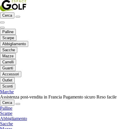
Cerca
Palline
Scarpe
Abbigliamento
Sacche
Mazze
Carrelli
Guanti
Accessori
Outlet
Sconti
Marche
Assistenza post-vendita in Francia
Pagamento sicuro
Reso facile
Cerca
Palline
Scarpe
Abbigliamento
Sacche
Mazze