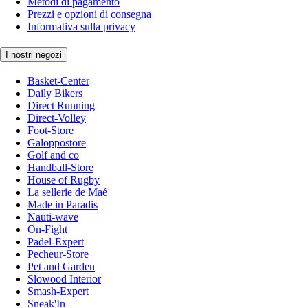
Metodi di pagamento
Prezzi e opzioni di consegna
Informativa sulla privacy
I nostri negozi
Basket-Center
Daily Bikers
Direct Running
Direct-Volley
Foot-Store
Galoppostore
Golf and co
Handball-Store
House of Rugby
La sellerie de Maé
Made in Paradis
Nauti-wave
On-Fight
Padel-Expert
Pecheur-Store
Pet and Garden
Slowood Interior
Smash-Expert
Sneak'In