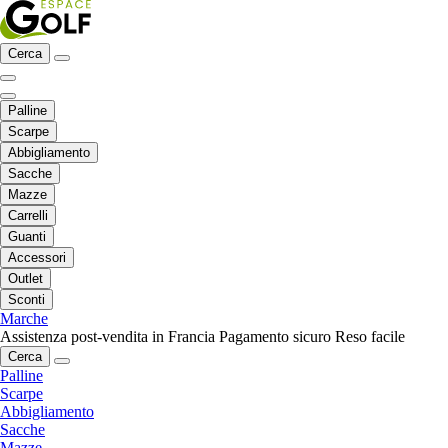
Cerca
Palline
Scarpe
Abbigliamento
Sacche
Mazze
Carrelli
Guanti
Accessori
Outlet
Sconti
Marche
Assistenza post-vendita in Francia
Pagamento sicuro
Reso facile
Cerca
Palline
Scarpe
Abbigliamento
Sacche
Mazze