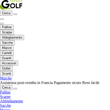
Cerca
Palline
Scarpe
Abbigliamento
Sacche
Mazze
Carrelli
Guanti
Accessori
Outlet
Sconti
Marche
Assistenza post-vendita in Francia
Pagamento sicuro
Reso facile
Cerca
Palline
Scarpe
Abbigliamento
Sacche
Mazze