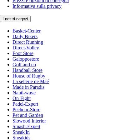
Prezzi e opzioni di consegna
Informativa sulla privacy
I nostri negozi
Basket-Center
Daily Bikers
Direct Running
Direct-Volley
Foot-Store
Galoppostore
Golf and co
Handball-Store
House of Rugby
La sellerie de Maé
Made in Paradis
Nauti-wave
On-Fight
Padel-Expert
Pecheur-Store
Pet and Garden
Slowood Interior
Smash-Expert
Sneak'In
Sneakids